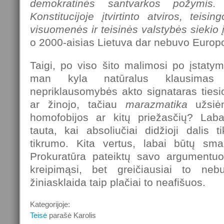
demokratinės santvarkos požymis.
Konstitucijoje įtvirtinto atviros, teisin
visuomenės ir teisinės valstybės siekio
o 2000-aisias Lietuva dar nebuvo Europ
Taigi, po viso šito malimosi po įstatym
man kyla natūralus klausima
nepriklausomybės akto signataras tiesi
ar žinojo, tačiau
marazmatika
užsiėm
homofobijos ar kitų priežasčių? Laba
tauta, kai absoliučiai didžioji dalis ti
tikrumo. Kita vertus, labai būtų sma
Prokuratūra pateiktų savo argumentuot
kreipimąsi, bet greičiausiai to ne
žiniasklaida taip plačiai to neafišuos.
Kategorijoje:
Teisė
parašė Karolis