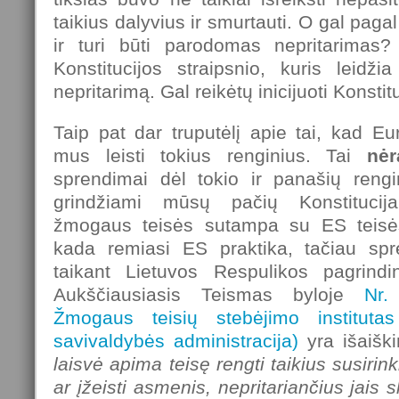
taikius dalyvius ir smurtauti. O gal pagal
ir turi būti parodomas nepritarima
Konstitucijos straipsnio, kuris leidžia
nepritarimą. Gal reikėtų inicijuoti Konsti
Taip pat dar truputėlį apie tai, kad 
mus leisti tokius renginius. Tai
nėr
sprendimai dėl tokio ir panašių reng
grindžiami mūsų pačių Konstitucija
žmogaus teisės sutampa su ES teisės
kada remiasi ES praktika, tačiau spr
taikant Lietuvos Respulikos pagrindi
Aukščiausiasis Teismas byloje
Nr.
Žmogaus teisių stebėjimo instituta
savivaldybės administracija)
yra išaiški
laisvė apima teisę rengti taikius susirink
ar įžeisti asmenis, nepritariančius jais