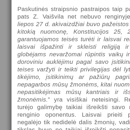
Paskutinės straipsnio pastraipos taip p
pats Z. Vaišvila net nebuvo renginyje,
liepos 27 d. akivaizdžiai buvo pažeistos 
kitokią nuomonę, Konstitucijos 25, 2
garantuojamos teisės turėti ir laisvai rei
laisvai išpažinti ir skleisti religiją 
globėjams nevaržomai rūpintis vaikų ir g
doroviniu auklėjimu pagal savo įsitiki
teises varžyti ir teikti privilegijas dėl l
tikėjimo, įsitikinimų ar pažiūrų pagri
nepagarbos mūsų žmonėms, kitai nuom
nepasitikėjimas mūsų kantriais ir išsk
žmonėmis.
” yra visiškai neteisingi. 
turėjo galimybę taikiai išreikšti savo
renginio oponentus. Laisvai prieiti 
negalėjo tik nedidelė dalis žmonių, vad
tikslas buvo ne taikiai išreikšti nepasi