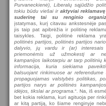
Purvaneckienė), Liberalų sąjūdžio politi
tokiu būdu viešai ir
aktyviai reklamavę 
suderinę tai su renginio organiza
įstatymas, kurį citavau ankstesnėje past
jis taip pat apibrėžia ir politinę rekla
taisykles. Taigi, politinė reklama yr
politinės partijos, politinės partijos nar
dalyvio, jų vardu ir (ar) interesai
priemonėmis už užmokestį ar neatl
kampanijos laikotarpiu ar tarp politinių
informacija, kuria siekiama paveikt
balsuojant rinkimuose ar referendume
propaguojamas valstybės politikas, polit
partijos narys ar politinės kampanijos
idėjos, tikslai ar programa.
“. Na, iš esm
bet kokia reklama, kuri agituoja per rin
ar kitą partiją, ko šiame renginyje ne