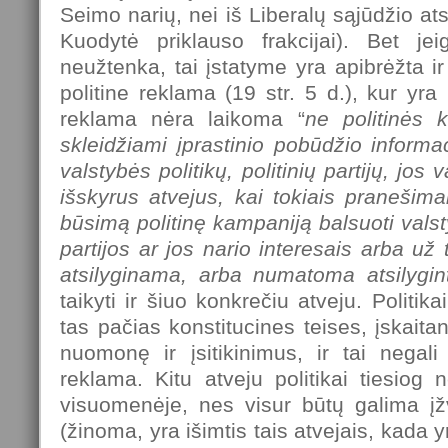
Seimo narių, nei iš Liberalų sąjūdžio atst
Kuodytė priklauso frakcijai). Bet je
neužtenka, tai įstatyme yra apibrėžta ir
politine reklama (19 str. 5 d.), kur yra
reklama nėra laikoma “
ne politinės k
skleidžiami įprastinio pobūdžio informa
valstybės politikų, politinių partijų, jos
išskyrus atvejus, kai tokiais pranešim
būsimą politinę kampaniją balsuoti valsty
partijos ar jos nario interesais arba už
atsilyginama, arba numatoma atsilygint
taikyti ir šiuo konkrečiu atveju. Politikai
tas pačias konstitucines teises, įskaitant
nuomonę ir įsitikinimus, ir tai negali
reklama. Kitu atveju politikai tiesiog n
visuomenėje, nes visur būtų galima įžv
(žinoma, yra išimtis tais atvejais, kada