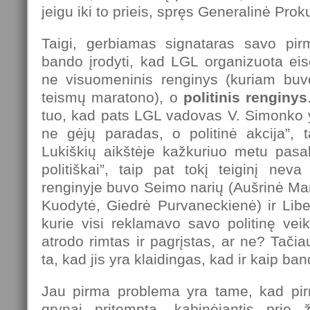
jeigu iki to prieis, spręs Generalinė Prok
Taigi, gerbiamas signataras savo pi
bando įrodyti, kad LGL organizuota ei
ne visuomeninis renginys (kuriam buv
teismų maratono), o
politinis renginys
tuo, kad pats LGL vadovas V. Simonko 
ne gėjų paradas, o politinė akcija”, t
Lukiškių aikštėje kažkuriuo metu pas
politiškai”, taip pat tokį teiginį neva 
renginyje buvo Seimo narių (Aušrinė Mari
Kuodytė, Giedrė Purvaneckienė) ir Libe
kurie visi reklamavo savo politinę veik
atrodo rimtas ir pagrįstas, ar ne? Tači
ta, kad
jis yra klaidingas, kad ir kaip band
Jau pirma problema yra tame, kad pirmo
grynai pritempta, kabinėjantis prie 