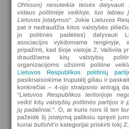
Ohlsson) nesuteikia teisės dalyvauti
vidaus politinėje veikloje, tuo labiau j
Lietuvos įstatymus
“. Jokie Lietuvos Res
pat ir nedraudžia kitos valstybės pilieč
jo politinės padėties) dalyvauti Li
asociacijos vykdomame renginyje, 
pripažinti, kad šioje vietoje Z. Vaišvila y
draudžiama kitų valstybių polit
organizacijoms užsiimti politine vei
Lietuvos Respublikos politinių parti
pasiknaisiokime truputėlį giliau ir paskai
konkrečiai – 4-ojo straipsnio antrąją da
“
Lietuvos Respublikos teritorijoje neg
veikti kitų valstybių politinės partijos ir
jų padaliniai.
“. O, ar kuris nors iš ten b
pažeidė šį įstatymą paliksiu spręsti jums.
kuriai
bullshit’o
kategorijai priskirti tokį Z.