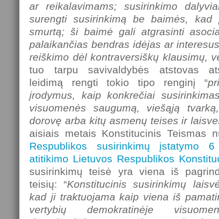
ar reikalavimams; susirinkimo dalyviai
surengti susirinkimą be baimės, kad p
smurtą; ši baimė gali atgrasinti asocia
palaikančias bendras idėjas ar interesu
reiškimo dėl kontraversiškų klausimų, 
tuo tarpu savivaldybės atstovas at
leidimą rengti tokio tipo renginį “
pr
įrodymus, kaip konkrečiai susirinkima
visuomenės saugumą, viešąją tvarką
dorovę arba kitų asmenų teises ir laisve
aisiais metais Konstitucinis Teismas nu
Respublikos susirinkimų įstatymo 6
atitikimo Lietuvos Respublikos Konstituc
susirinkimų teisė yra viena iš pagrind
teisių: “
Konstitucinis susirinkimų laisvė
kad ji traktuojama kaip viena iš pamati
vertybių demokratinėje visuomen