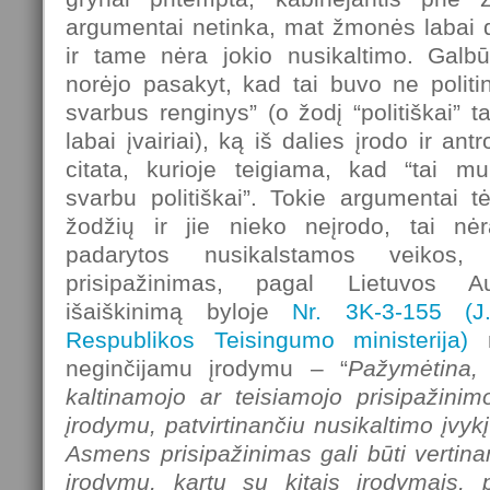
argumentai netinka, mat žmonės labai
ir tame nėra jokio nusikaltimo. Galb
norėjo pasakyt, kad tai buvo ne politinė
svarbus renginys” (o žodį “politiškai” t
labai įvairiai), ką iš dalies įrodo ir ant
citata, kurioje teigiama, kad “tai m
svarbu politiškai”. Tokie argumentai t
žodžių ir jie nieko neįrodo, tai nėr
padarytos nusikalstamos veikos,
prisipažinimas, pagal Lietuvos A
išaiškinimą byloje
Nr. 3K-3-155 (J.
Respublikos Teisingumo ministerija)
n
neginčijamu įrodymu – “
Pažymėtina,
kaltinamojo ar teisiamojo prisipažinim
įrodymu, patvirtinančiu nusikaltimo įvyk
Asmens prisipažinimas gali būti vertina
įrodymų, kartu su kitais įrodymais, 