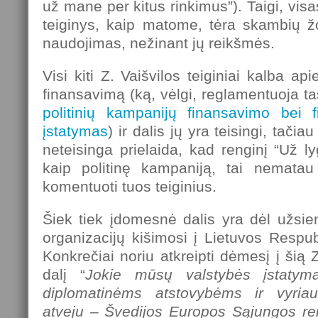
už mane per kitus rinkimus”). Taigi, visa
teiginys, kaip matome, tėra skambių žod
naudojimas, nežinant jų reikšmės.
Visi kiti Z. Vaišvilos teiginiai kalba ap
finansavimą (ką, vėlgi, reglamentuoja t
politinių kampanijų finansavimo bei 
įstatymas
) ir dalis jų yra teisingi, tači
neteisinga prielaida, kad renginį “Už ly
kaip politinę kampaniją, tai nematau t
komentuoti tuos teiginius.
Šiek tiek įdomesnė dalis yra dėl užsieni
organizacijų kišimosi į Lietuvos Respub
Konkrečiai noriu atkreipti dėmesį į šią 
dalį “
Jokie mūsų valstybės įstatyma
diplomatinėms atstovybėms ir vyria
atveju – Švedijos Europos Sąjungos reika