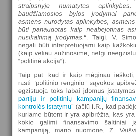
straipsnyje numatytas aplinkybes
baudžiamosios bylos įrodymai panei
asmens nurodytas aplinkybes, asmens 
būti panaudotas kaip neabejotinas as
nusikaltimą įrodymas.
“. Taigi, V. Sim
negali būti interpretuojami kaip kažko
(kaip vėliau sužinosime, netgi neegzistu
“politinė akcija”).
Taip pat, kad ir kaip mėginau ieškoti
rasti “politinio renginio” sąvokos apibr
egzistuoja toks labai įdomus įstatyma
partijų ir politinių kampanijų finans
kontrolės įstatymu
” (ačiū I.R., kad padėjo
kuriame būtent ir yra apibrėžta, kas yr
kokie galimi finansavimo šaltiniai ja
kampaniją, mano nuomone, Z. Vaišvi