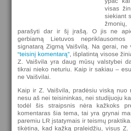
ypač kai
visas ži
siekiant 
žmonių,
parašyti dar ir šį įrašą. O jis ne ap
gerbiamą Lietuvos nepriklausomos 
signatarą Zigmą Vaišvilą. Na gerai, ne v
“teisinį komentarą”
, išplatintą visose ži
Z. Vaišvila yra daug mūsų valstybei da
tikrai nieko neturiu. Kaip ir sakiau – e
ne Vaišvilai.
Kaip ir Z. Vaišvila, pradėsiu viską nu
nesu aš nei teisininkas, nei studijuoju ka
todėl šis straipsnis nėra kažkoks pro
komentaras šia tema, tai yra grynai m
paremiu LR įstatymais ir teismų praktika. 
tikėtina, kad kažką praleidžiu, visus Z.