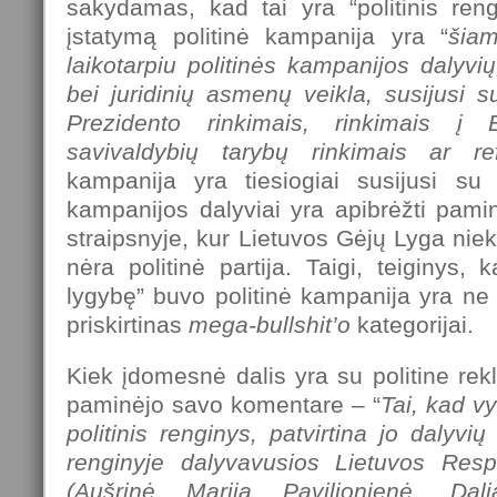
sakydamas, kad tai yra “politinis reng
įstatymą politinė kampanija yra “
šiam
laikotarpiu politinės kampanijos dalyvių, 
bei juridinių asmenų veikla, susijusi 
Prezidento rinkimais, rinkimais į 
savivaldybių tarybų rinkimais ar re
kampanija yra tiesiogiai susijusi su r
kampanijos dalyviai yra apibrėžti pami
straipsnyje, kur Lietuvos Gėjų Lyga nie
nėra politinė partija. Taigi, teiginys
lygybę” buvo politinė kampanija yra ne t
priskirtinas
mega-bullshit’o
kategorijai.
Kiek įdomesnė dalis yra su politine rekl
paminėjo savo komentare – “
Tai, kad v
politinis renginys, patvirtina jo dalyvių 
renginyje dalyvavusios Lietuvos Res
(Aušrinė Marija Pavilionienė, Da