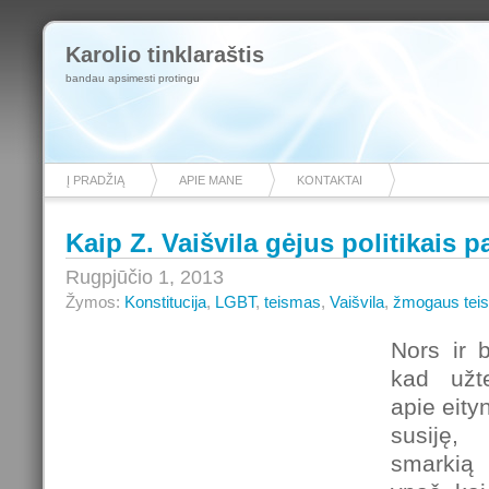
Karolio tinklaraštis
bandau apsimesti protingu
Į PRADŽIĄ
APIE MANE
KONTAKTAI
Kaip Z. Vaišvila gėjus politikais 
Rugpjūčio 1, 2013
Žymos:
Konstitucija
,
LGBT
,
teismas
,
Vaišvila
,
žmogaus tei
Nors ir 
kad užte
apie eity
susiję,
smarki